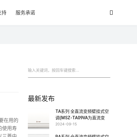
支持
服务承诺
搜索
最新发布
TA系列 全直流变频壁挂式空
调(MSZ-TA09VA为直流变
要在用的
频)
2024-09-15
的使用寿
以三菱中
RA系列 全直流变频壁挂式空