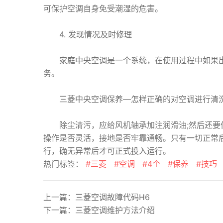
可保护空调自身免受潮湿的危害。
4. 发现情况及时修理
家庭中央空调是一个系统，在使用过程中如果出
务。
三菱中央空调保养—怎样正确的对空调进行清
除尘清污，应给风机轴承加注润滑油;然后还要仔
操作是否灵活，接地是否牢靠通畅。只有一切正常
行，确无异常后才可正式投入运行。
热门标签：
#三菱
#空调
#4个
#保养
#技巧
上一篇：
三菱空调故障代码H6
下一篇：
三菱空调维护方法介绍