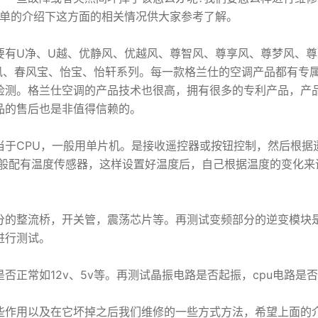
简单的介绍下这方面的相关情况供大家参考了解。
有U净、U越、优静风、优越风、尊智风、尊享风、尊梦风、尊
梦静风、春风宝、怡宝、怡轩系列。每一款格兰仕的空调产品都有专
检测。格兰仕空调的产品技术也很高，拥有很多的专利产品，产
品的售后也是非值得信赖的。
CPU，一般用单片机。是接收遥控器或按钮控制，然后根据
一般配有温度传感器，这样设置好温度后，自己根据温度的变化来
的整流桥，开关管，震荡芯片等。再测试变频部分的逆变模块
进行测试。
常如12v、5v等。再测试晶振电路是否起振，cpu电路是
作用以及在它坏掉之后我们维修的一些方式方法，希望上面的