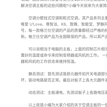
解决空调主板的这些问题呢?小编今天就来为大家
空调分壁挂式空调和柜式空调，其产品系列主要
唯爱 U’Love、尊智派、K8、致雅、智能宝、
号，每一款格兰仕空调的产品的质量都经过严格的
新。格兰仕空调产品为全国联保的产品，所以其产
可以说相当于电脑的主板，上面的控制芯片相当于
置好的温度或命令来控制变频器或风机的工作。 
器和风机的工作状态来维持恒温。
静态测试：首先测试易损元器件如开关电源部分
坏，驱动电路是否正常。最后对板子上各大元器件
动态测试：主板通电，先测试板子上各路电压是否正
以上就是小编为大家介绍的关于空调主板的一些