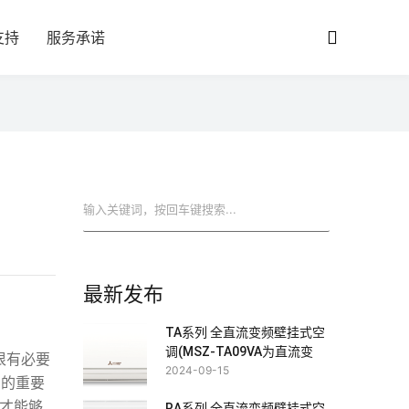
支持
服务承诺
搜索
最新发布
TA系列 全直流变频壁挂式空
调(MSZ-TA09VA为直流变
很有必要
频)
2024-09-15
用的重要
才能够
RA系列 全直流变频壁挂式空