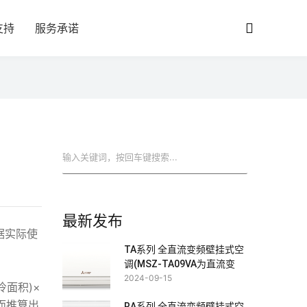
支持
服务承诺
搜索
最新发布
据实际使
TA系列 全直流变频壁挂式空
调(MSZ-TA09VA为直流变
频)
2024-09-15
面积)×
而推算出
RA系列 全直流变频壁挂式空