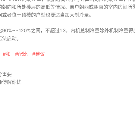
的朝向和所处楼层的高低等情况。窗户朝西或朝南的室内房间所
间或者位于顶楼的户型也要适当加大制冷量。
0%~~120%之间，不超过1.3，内机总制冷量除外机制冷量得
无法启动。
#和
#配比
#建议
分重要
师傅解你忧