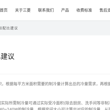
首页
关于三菱
联系我们
产品
收费标准
售后
和配比建议
比建议
积，根据每平方米面积需要的制冷量计算出总的冷量需求，再根
间实际所需制冷量可通过实际受冷面积(除去厨房、洗手间等非制冷
40~240W的制冷量，根据房间大小可计算出对应的制冷量，从