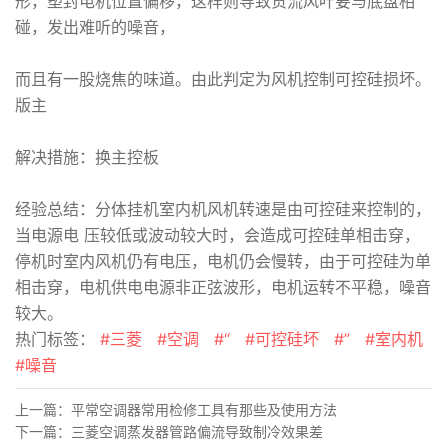
形，塑封电机位置偏移，这样则导致贯流风叶要与底盘相
碰，发出难听的噪音，
而且有一股烧焦的味道。由此判定为风机控制可控硅损坏。
版主
解决措施：换主控板
经验总结：分体挂机室内机风机转速是由可控硅来控制的，
当电源电 压较低或波动较大时，会造成可控硅单相击穿，
停机时室内风机仍有电压，电机仍会慢转，由于可控硅为单
相击穿，电机供电电源非正弦波形，电机运转不平稳，噪音
较大。
热门标签：
#三菱
#空调
#“
#可控硅坏
#”
#室内机
#噪音
上一篇：
平常空调器常用检修工具有那些及使用方法
下一篇：
三菱空调蒸发器管路偏流导致制冷效果差