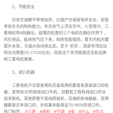
2、节能安全
日系空调都不带电加热，比国产空调省电并安全，但是
考验冬天的制热能力。冬天热气上浮在空中，人觉得冷，三
菱电机带4挡静压，超薄内机里的三个电机在静压作用下，
风打得远，能将热气压下来，制热性能强劲，夏天内机内置
提升水泵，冷凝水自动排出去。至于 吊顶 ，局部吊顶后达
到业内厚度25-27CM左右，目前这个吊顶高度还没有品牌
和三菱电机媲美。
3、进口机器
三菱电机不论是家用机还是商用机都是有原装进口的机
器，家用有3P的原装进口外机，别墅和工程有纯进口的冰
焰多联机，其他即使不是纯原装机，压缩机和电脑板，变频
器都是日本进口的，外机基本能保证70-90%的进口件。
热门标签：
#三菱
#电机
#空调
#有
#什么
#优点