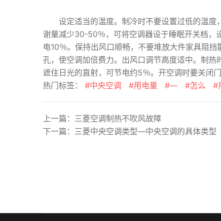
设定适当的温度。制冷时不要设置过低的温度，若
谢量减少30-50％，可将空调器设于睡眠开关档
电10％。保持出风口顺畅，不要堆放大件家具阻
孔，使空调加倍费力。出风口调节高度适中。制热
遮住日光的直射，可节电约5％。开空调时要关闭
热门标签：
#中央空调
#用电量
#—
#怎么
#
上一篇：
三菱空调制热不吹风故障
下一篇：
三菱中央空调类型—中央空调的具体类型