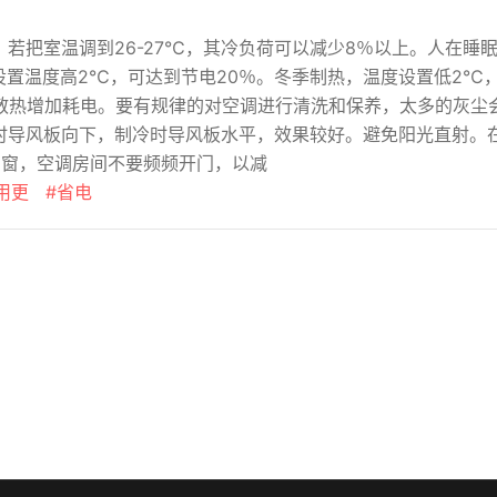
把室温调到26-27℃，其冷负荷可以减少8％以上。人在睡
，设置温度高2℃，可达到节电20％。冬季制热，温度设置低2℃
挡散热增加耗电。要有规律的对空调进行清洗和保养，太多的灰尘
时导风板向下，制冷时导风板水平，效果较好。避免阳光直射。
门窗，空调房间不要频频开门，以减
用更
#省电