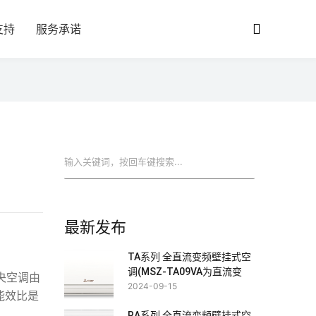
支持
服务承诺
搜索
最新发布
TA系列 全直流变频壁挂式空
调(MSZ-TA09VA为直流变
央空调由
频)
2024-09-15
能效比是
RA系列 全直流变频壁挂式空