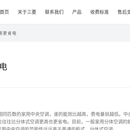
首页
关于三菱
联系我们
产品
收费标准
售后
用更省电
电
同匹数的家用中央空调，谁的能效比越高，费电量就越低。中
比往往比分体式空调更高也更省电。目前，一般家用分体空调的
，因此家用中央空调的节能性远远高于普通的柜式、分体式空调。