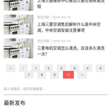
上海三菱维修中心普及三菱空调安装流
程
常见问题
|
2024-03-14
上海三菱空调售后解析什么是中央空
调，中央空调安装注意事项
常见问题
|
2024-03-14
三菱电机空调怎么清洗，应该多久清洗
一次？
‹‹
‹
1
2
3
4
5
6
7
8
9
10
››
搜索
最新发布