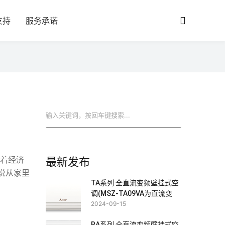
支持
服务承诺
搜索
随着经济
最新发布
说从家里
TA系列 全直流变频壁挂式空
调(MSZ-TA09VA为直流变
频)
2024-09-15
RA系列 全直流变频壁挂式空